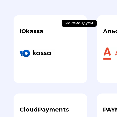
Рекомендуем
Юkassa
Аль
CloudPayments
PAY