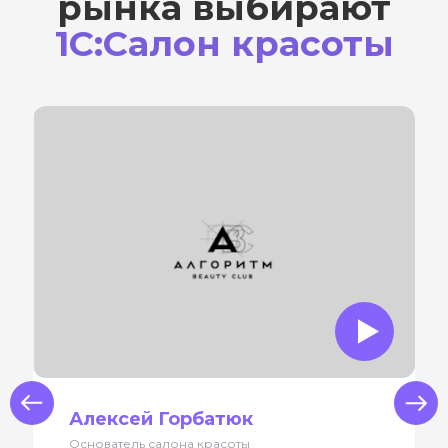
рынка выбирают
1С:Салон красоты
us
Next
Алексей Горбатюк
Основатель салона красоты