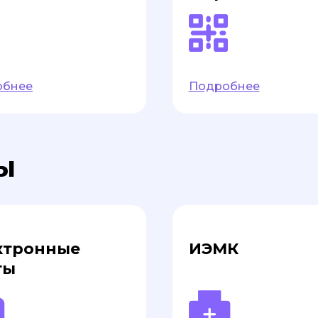
обнее
Подробнее
ы
ктронные
ИЭМК
ты