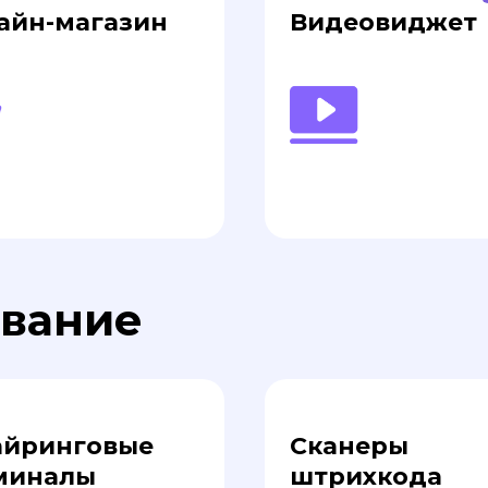
айн-магазин
Видеовиджет
ование
айринговые
Сканеры
миналы
штрихкода