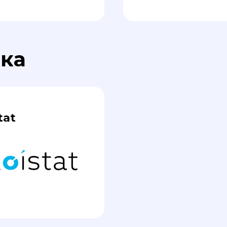
ика
tat