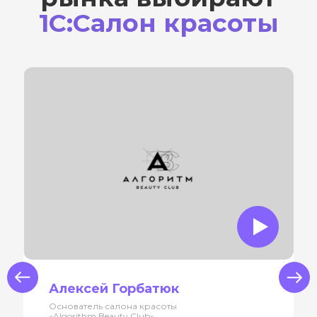
1С:Салон красоты
us
Next
Алексей Горбатюк
Основатель салона красоты
«Algorithm Beauty Club»