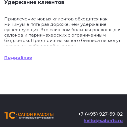
Удержание клиентов
Привлечение новых клиентов обходится как
минимум в пять раз дороже, чем удержание
существующих. Это слишком большая роскошь для
салонов и парикмахерских с ограниченным
бюджетом. Предприятия малого бизнеса не могут
позволить себе подобные траты.
Подробнее
CRM — эффективный инструмент для повышения
клиентской лояльности. В 1С:Салон красоты легко
настроить автоуведомления, которые будут
отправляться тем, кто не посещает парикмахера в
течение долгого времени. Чтобы мотивировать
человека вернуться, можно предложить пакет
услуг по сниженной цене.
Онлайн-запись
+7 (495) 927-69-02
hello@salon1c.ru
Одна из ключевых опций CRM для парикмахерских