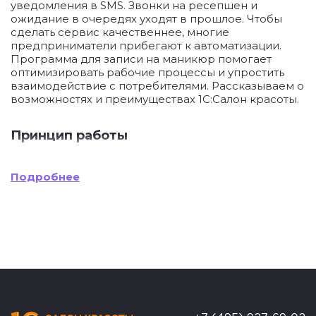
уведомления в SMS. Звонки на ресепшен и
ожидание в очередях уходят в прошлое. Чтобы
сделать сервис качественнее, многие
предприниматели прибегают к автоматизации.
Программа для записи на маникюр помогает
оптимизировать рабочие процессы и упростить
взаимодействие с потребителями. Рассказываем о
возможностях и преимуществах 1С:Салон красоты.
Принцип работы
1С:Салон красоты
Подробнее
— это программа для
предприятий бьюти-индустрии. Она подходит как
сетевым нейл-студиям, так и частным маникюрным
кабинетам. Доступ к системе можно получить из
любой точки планеты. Все что нужно — компьютер
или телефон с выходом в интернет.
Программа проста в управлении и позволяет
настроить функционал в соответствии с нуждами
бизнеса. Благодаря 1С:Салон красоты
руководитель получит возможность отслеживать
уровень посещаемости, степень загрузки