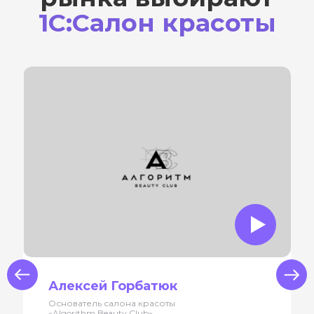
1С:Салон красоты
us
Next
Алексей Горбатюк
Основатель салона красоты
«Algorithm Beauty Club»