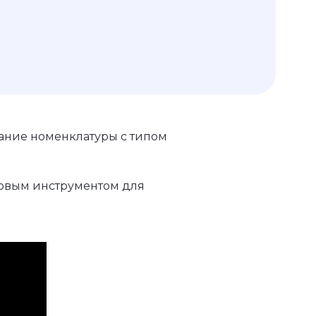
дание номенклатуры с типом
говым инструментом для