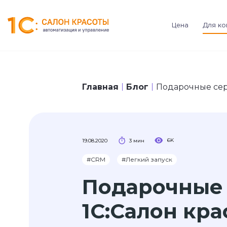
Цена
Для ко
Главная
Блог
Подарочные сер
6K
19.08.2020
3 мин
#CRM
#Легкий запуск
Подарочные 
1С:Салон кра