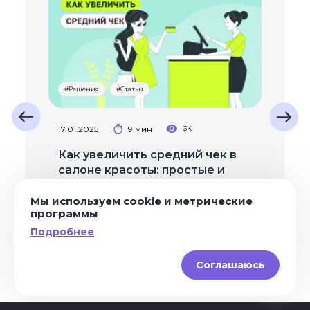
#Решения
#Статьи
Next
17.01.2025
9 мин
3K
Previous
Как увеличить средний чек в
салоне красоты: простые и
эффективные методы
Мы используем cookie и метрические
программы
Ирина Ерошкина
Подробнее
Смотреть все
Соглашаюсь