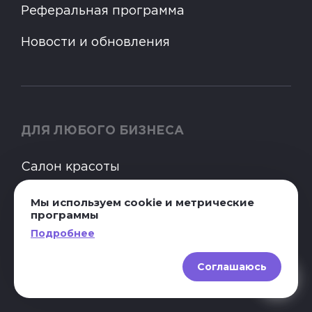
Реферальная программа
Новости и обновления
ДЛЯ ЛЮБОГО БИЗНЕСА
Салон красоты
SPA
Мы используем cookie и метрические
программы
Парикмахерская
Подробнее
Nail-студия
Соглашаюсь
Тату-салон