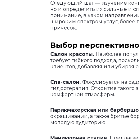
Следующий шаг — изучение конку
но и определить их сильные и сл
понимание, в каком направлении
широким спектром услуг, более
причесок.
Выбор перспективно
Салон красоты.
Наиболее попул
требует гибкого подхода, поско
клиентов, добавляя или убирая
Спа-салон.
Фокусируется на озд
гидротерапия. Открытие такого 
комфортной атмосферы.
Парикмахерская или барбершо
окрашивании, а также бритье бо
молодую аудиторию.
Маникюрная студия.
Предлагает