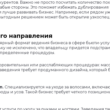
рентов. Важно не просто посчитать количество по
абые стороны. Это поможет избежать дублирования ч
 лучше развивать бизнес. Например, если рядом уж
 выгодным решением может быть открытие узкоспе
го направления
ярный формат ведения бизнеса в сфере бьюти-услуг
льку не исключено, что владельцу придется подстра
 определенные процедуры.
оровительных или расслабляющих процедурах: масс
заведения требует продуманного дизайна, который 
п.
Специализируется на уходе за волосами, включа
роды и усов. Такой бизнес требует четкого позицио
 услуги по уходу за руками и ногтями. Заведения т