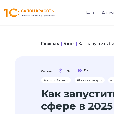
Цена
Для ко
Главная
Блог
Как запустить б
15K
30.11.2024
11 мин
#Бьюти-бизнес
#Легкий запуск
#С
Как запустит
сфере в 2025