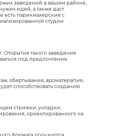
хожих заведений в вашем районе,
ужих идей, а также даст
е есть парикмахерские с
циализированной студии
. Открытие такого заведения
иваться под предпочтения
аж, обертывания, ароматерапия,
будет способствовать созданию
ющем стрижки, укладки,
нирования, ориентированного на
акого формата пользуются