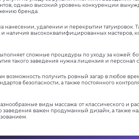
нтов, однако высокий уровень конкуренции вынуж
жению бренда.
а нанесении, удалении и перекрытии татуировок. Та
о и наличия высококвалифицированных мастеров, 
ыполняет сложные процедуры по уходу за кожей: бот
крытия такого заведения нужна лицензия и персона
м возможность получить ровный загар в любое время
ндартов безопасности, а также постоянного контрол
азнообразные виды массажа: от классического и ра
го заведения важен продуманный дизайн, а также н
зованием.