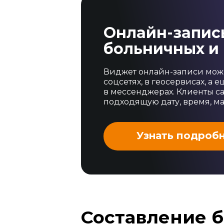
Онлайн-запись
больничных и 
Виджет онлайн-записи можн
соцсетях, в геосервисах, а 
в мессенджерах. Клиенты с
подходящую дату, время, ма
Узнать подроб
Составление б