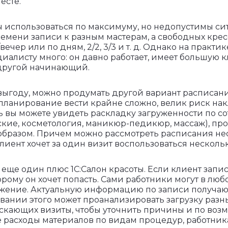
есте.
ы использоваться по максимуму, но недопустимы си
емени записи к разным мастерам, а свободных крес
чер или по дням, 2/2, 3/3 и т. д. Однако на практике
алисту много: он давно работает, имеет большую к
другой начинающий.
выгоду, можно продумать другой вариант расписани
 планирование вести крайне сложно, велик риск накл
сь вы можете увидеть раскладку загруженности по с
ские, косметология, маникюр-педикюр, массаж), про
бразом. Причем можно рассмотреть расписания не
лиент хочет за один визит воспользоваться нескол
ще один плюс 1С:Салон красоты. Если клиент записы
оторому он хочет попасть. Сами работники могут в л
жение. Актуальную информацию по записи получают
вании этого может проанализировать загрузку разн
скающих визиты, чтобы уточнить причины и по возмо
расходы материалов по видам процедур, работникам