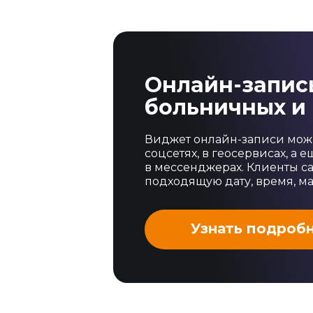
Онлайн-запись
больничных и 
Виджет онлайн-записи можн
соцсетях, в геосервисах, а 
в мессенджерах. Клиенты с
подходящую дату, время, ма
Узнать подроб