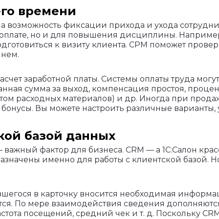
его времени
на возможность фиксации прихода и ухода сотрудник
 оплате, но и для повышения дисциплины. Наприме
одготовиться к визиту клиента. СРМ поможет прове
 нем.
асчет заработной платы. Системы оплаты труда могу
нная сумма за выход, компенсация простоя, процен
четом расходных материалов) и др. Иногда при про
бонусы. Вы можете настроить различные варианты,
кой базой данных
важный фактор для бизнеса. CRM — а 1С:Салон красо
значены именно для работы с клиентской базой. Н
шегося в карточку вносится необходимая информац
я. По мере взаимодействия сведения дополняются
стота посещений, средний чек и т. д. Поскольку CRM