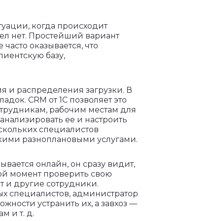
туации, когда происходит
ел нет. Простейший вариант
 часто оказывается, что
лиентскую базу,
я и распределения загрузки. В
адок. CRM от 1С позволяет это
отрудникам, рабочим местам для
анализировать ее и настроить
скольких специалистов
ькими разноплановыми услугами.
вается онлайн, он сразу видит,
юбой момент проверить свою
 и другие сотрудники.
ых специалистов, администратор
жности устранить их, а завхоз —
 и т. д.