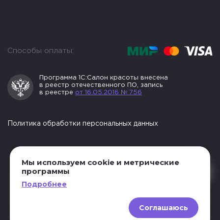
Способы оплаты:
Программа 1С:Салон
красоты внесена
в реестр
отечественного ПО, запись
в реестре
от 16.05.2016 № 756
Политика обработки персональных данных
Мы используем cookie и метрические
программы
Подробнее
© 2004–2026 ООО «Лаборатория
программного обеспечения». Все
Соглашаюсь
права защищены.